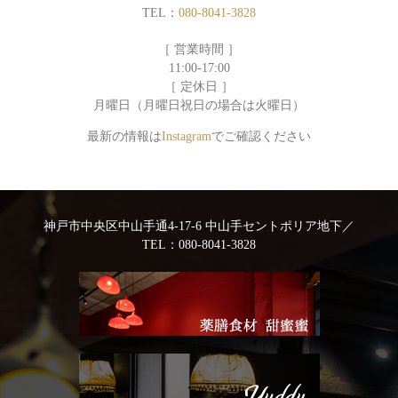
TEL：
080-8041-3828
［ 営業時間 ］
11:00-17:00
［ 定休日 ］
月曜日（月曜日祝日の場合は火曜日）
最新の情報は
Instagram
でご確認ください
神戸市中央区中山手通4-17-6 中山手セントポリア地下
／
TEL：
080-8041-3828