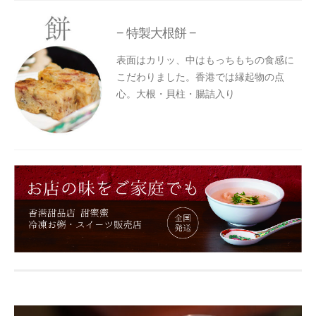
− 特製大根餅 −
表面はカリッ、中はもっちもちの食感に
こだわりました。香港では縁起物の点
心。大根・貝柱・腸詰入り