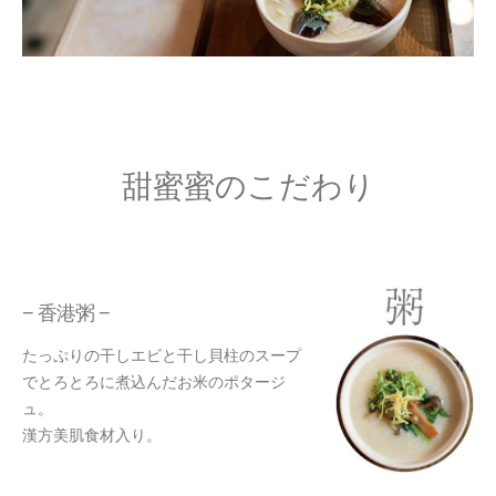
甜蜜蜜のこだわり
− 香港粥 −
たっぷりの干しエビと干し貝柱のスープ
でとろとろに煮込んだお米のポタージ
ュ。
漢方美肌食材入り。