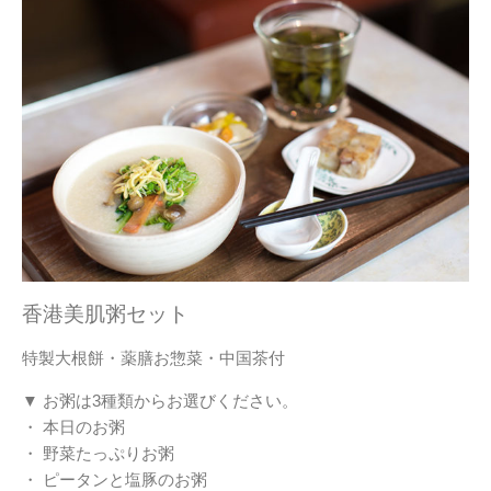
香港美肌粥セット
特製大根餅・薬膳お惣菜・中国茶付
▼ お粥は3種類からお選びください。
・ 本日のお粥
・ 野菜たっぷりお粥
・ ピータンと塩豚のお粥